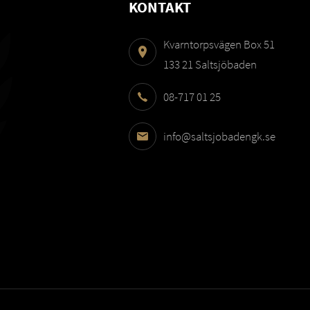
KONTAKT
Kvarntorpsvägen Box 51
133 21 Saltsjöbaden
08-717 01 25
info@saltsjobadengk.se