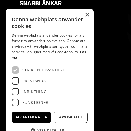
SNABBLÄNKAR
×
Om oss
Restaurang
Denna webbplats använder
cookies
Medlemskap
Företag
Denna webbplats använder cookies för att
förbättra användarupplevelsen. Genom att
Spela
Tävlingsprogram
använda vår webbplats samtycker du till alla
cookies i enlighet med vår cookiepolicy.
Läs
Boende
mer
STRIKT NÖDVÄNDIGT
PRESTANDA
INRIKTNING
FUNKTIONER
ACCEPTERA ALLA
AVVISA ALLT
VISA DETALJER