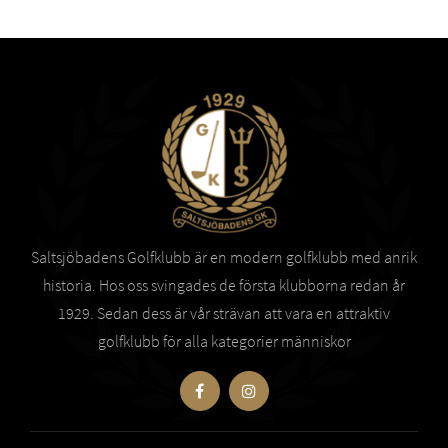
Saltsjöbadens Golfklubb är en modern golfklubb med anrik
historia. Hos oss svingades de första klubborna redan år
1929. Sedan dess är vår strävan att vara en attraktiv
golfklubb för alla kategorier människor