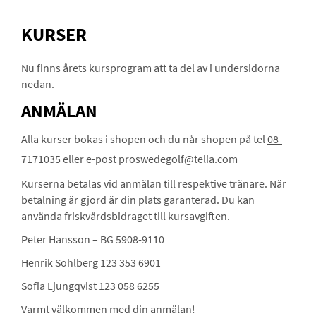
KURSER
Nu finns årets kursprogram att ta del av i undersidorna
nedan.
ANMÄLAN
Alla kurser bokas i shopen och du når shopen på tel
08-
7171035
eller e-post
proswedegolf@telia.com
Kurserna betalas vid anmälan till respektive tränare. När
betalning är gjord är din plats garanterad. Du kan
använda friskvårdsbidraget till kursavgiften.
Peter Hansson – BG 5908-9110
Henrik Sohlberg 123 353 6901
Sofia Ljungqvist 123 058 6255
Varmt välkommen med din anmälan!