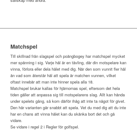
sällskap med andra.
Matchspel
Till skillnad från slagspel och poängbogey har matchspel mycket
mer spänning i sig. Varje hål är en tävling, där din motspelare kan
vinna, förlora eller dela hålet med dig. När den som vunnit fler hål
än vad som återstår hål att spela är matchen vunnen, vilket
oftast innebär att man inte hinner spela alla 18.
Matchspel brukar kallas för hjärnornas spel, eftersom det hela
tiden gäller att anpassa sig till motspelarens slag. Allt kan hända
under spelets gång, så kom därför ihåg att inte ta något för givet.
Den här varianten går snabbt att spela. Vet du med dig att du inte
har en chans att vinna hålet kan du skänka bort det och gå
vidare.
Se vidare i regel 2 i Regler för golfspel.