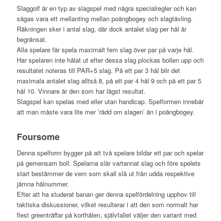
Slaggolf är en typ av slagspel med några specialregler och kan
sägas vara ett mellanting mellan poängbogey och slagtävling.
Räkningen sker i antal slag, där dock antalet slag per hål är
begränsat.
Alla spelare får spela maximalt fem slag över par på varje hål.
Har spelaren inte hålat ut efter dessa slag plockas bollen upp och
resultatet noteras till PAR+5 slag. På ett par 3 hål blir det
maximala antalet slag alltså 8, på ett par 4 hål 9 och på ett par 5
hål 10. Vinnare är den som har lägst resultat.
Slagspel kan spelas med eller utan handicap. Spelformen innebär
att man måste vara lite mer ’rädd om slagen’ än i poängbogey.
Foursome
Denna spelform bygger på att två spelare bildar ett par och spelar
på gemensam boll. Spelarna slår vartannat slag och före spelets
start bestämmer de vem som skall slå ut från udda respektive
jämna hålnummer.
Efter att ha studerat banan ger denna spelfördelning upphov till
taktiska diskussioner, vilket resulterar i att den som normalt har
flest greenträffar på korthålen, självfallet väljer den variant med