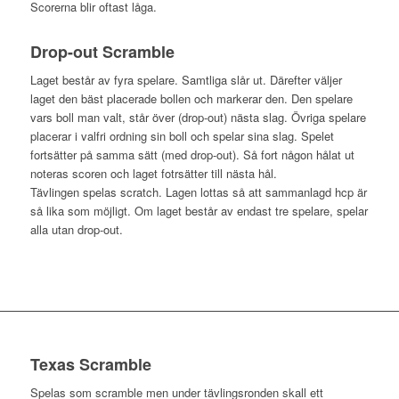
Scorerna blir oftast låga.
Drop-out Scramble
Laget består av fyra spelare. Samtliga slår ut. Därefter väljer
laget den bäst placerade bollen och markerar den. Den spelare
vars boll man valt, står över (drop-out) nästa slag. Övriga spelare
placerar i valfri ordning sin boll och spelar sina slag. Spelet
fortsätter på samma sätt (med drop-out). Så fort någon hålat ut
noteras scoren och laget fotrsätter till nästa hål.
Tävlingen spelas scratch. Lagen lottas så att sammanlagd hcp är
så lika som möjligt. Om laget består av endast tre spelare, spelar
alla utan drop-out.
Texas Scramble
Spelas som scramble men under tävlingsronden skall ett