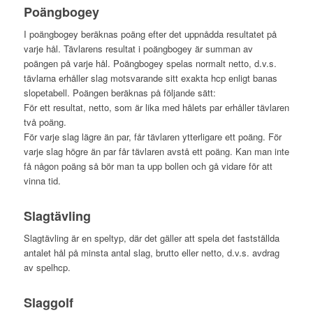
Poängbogey
I poängbogey beräknas poäng efter det uppnådda resultatet på
varje hål. Tävlarens resultat i poängbogey är summan av
poängen på varje hål. Poängbogey spelas normalt netto, d.v.s.
tävlarna erhåller slag motsvarande sitt exakta hcp enligt banas
slopetabell. Poängen beräknas på följande sätt:
För ett resultat, netto, som är lika med hålets par erhåller tävlaren
två poäng.
För varje slag lägre än par, får tävlaren ytterligare ett poäng. För
varje slag högre än par får tävlaren avstå ett poäng. Kan man inte
få någon poäng så bör man ta upp bollen och gå vidare för att
vinna tid.
Slagtävling
Slagtävling är en speltyp, där det gäller att spela det fastställda
antalet hål på minsta antal slag, brutto eller netto, d.v.s. avdrag
av spelhcp.
Slaggolf