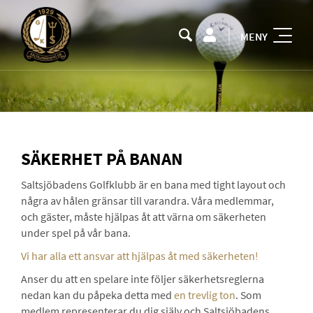
MENY
SÄKERHET PÅ BANAN
Saltsjöbadens Golfklubb är en bana med tight layout och
några av hålen gränsar till varandra. Våra medlemmar,
och gäster, måste hjälpas åt att värna om säkerheten
under spel på vår bana.
Vi har alla ett ansvar att hjälpas åt med säkerheten!
Anser du att en spelare inte följer säkerhetsreglerna
nedan kan du påpeka detta med
en trevlig ton
. Som
medlem representerar du dig själv och Saltsjöbadens