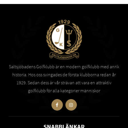
Saltsjöbadens Golfklubb är en modern golfklubb med anrik
historia. Hos oss svingades de första klubborna redan år
1929. Sedan dess är vår strävan att vara en attraktiv
golfklubb för alla kategorier människor
SNABBLÄNKAR