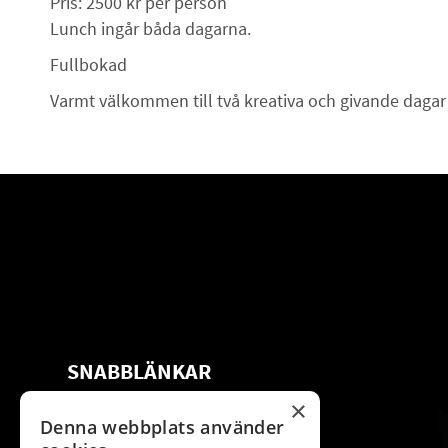
Pris: 2500 kr per person
Lunch ingår båda dagarna.
Fullbokad
Varmt välkommen till två kreativa och givande dagar
SNABBLÄNKAR
×
Om oss
Restaurang
Denna webbplats använder