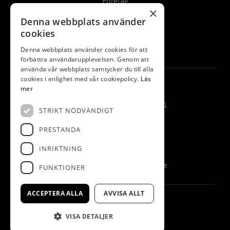
Företag
×
Spela
Denna webbplats använder
cookies
Tävlingsprogram
Boende
Denna webbplats använder cookies för att
förbättra användarupplevelsen. Genom att
använda vår webbplats samtycker du till alla
cookies i enlighet med vår cookiepolicy.
Läs
KONTAKT
mer
Kvarntorpsvägen Box 51
STRIKT NÖDVÄNDIGT
133 21 Saltsjöbaden
PRESTANDA
08-717 01 25
INRIKTNING
info@saltsjobadengk.se
FUNKTIONER
ACCEPTERA ALLA
AVVISA ALLT
© Saltsjöbadens Golfklubb
Administration
VISA DETALJER
Hemsidan levereras av Kust IT