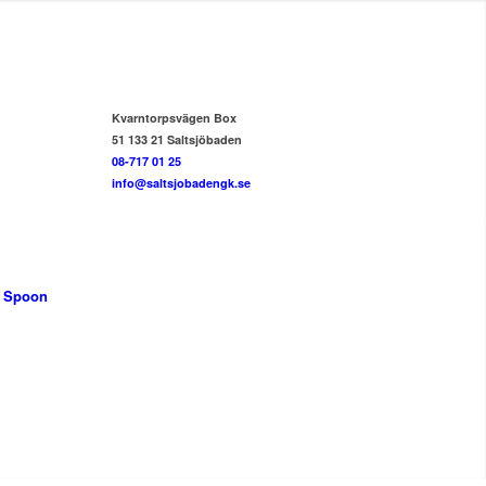
Kvarntorpsvägen Box
51 133 21 Saltsjöbaden
08-717 01 25
info@saltsjobadengk.se
g Spoon