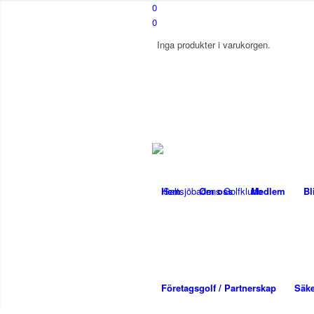
0
0
Inga produkter i varukorgen.
Hem
Om oss
Medlem
Bl
Företagsgolf / Partnerskap
Säke