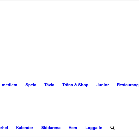
i medlem
Spela
Tävla
Träna & Shop
Junior
Restauran
rhet
Kalender
Skidarena
Hem
Logga In