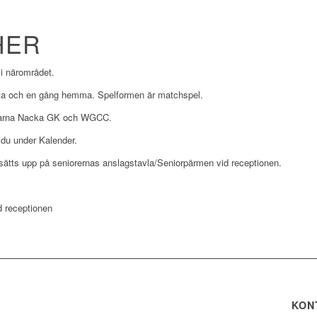
HER
i närområdet.
orta och en gång hemma. Spelformen är matchspel.
ndarna Nacka GK och WGCC.
 du under Kalender.
ätts upp på seniorernas anslagstavla/Seniorpärmen vid receptionen.
d receptionen
KON