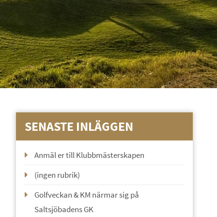
SENASTE INLÄGGEN
Anmäl er till Klubbmästerskapen
(ingen rubrik)
Golfveckan & KM närmar sig på
Saltsjöbadens GK