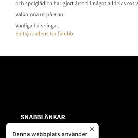
och spelglädjen har gjort året till något alldeles extra
Välkomna ut på 9:an!
Vänliga hälsningar,
Saltsjöbadens Golfklubb
SNABBLÄNKAR
×
Om oss
Restaurang
Denna webbplats använder