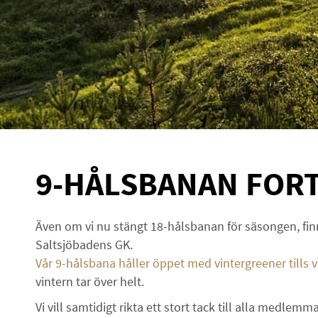
9-HÅLSBANAN FOR
Även om vi nu stängt 18-hålsbanan för säsongen, finn
Saltsjöbadens GK.
Vår 9-hålsbana håller öppet med vintergreener tills v
vintern tar över helt.
Vi vill samtidigt rikta ett stort tack till alla medle