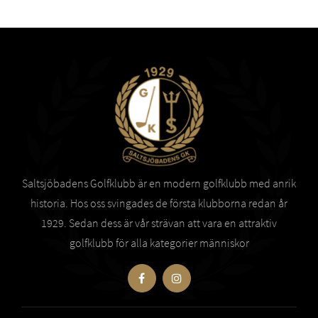
Saltsjöbadens Golfklubb är en modern golfklubb med anrik
historia. Hos oss svingades de första klubborna redan år
1929. Sedan dess är vår strävan att vara en attraktiv
golfklubb för alla kategorier människor