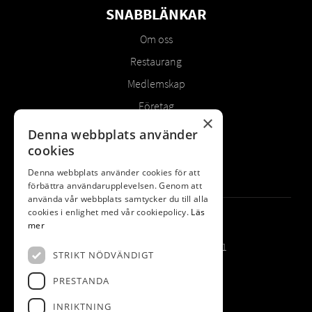
SNABBLÄNKAR
Om oss
Restaurang
Medlemskap
Företag
×
Spela
Denna webbplats använder
cookies
Tävlingsprogram
Boende
Denna webbplats använder cookies för att
förbättra användarupplevelsen. Genom att
använda vår webbplats samtycker du till alla
cookies i enlighet med vår cookiepolicy.
Läs
KONTAKT
mer
Kvarntorpsvägen Box 51
STRIKT NÖDVÄNDIGT
133 21 Saltsjöbaden
PRESTANDA
08-717 01 25
INRIKTNING